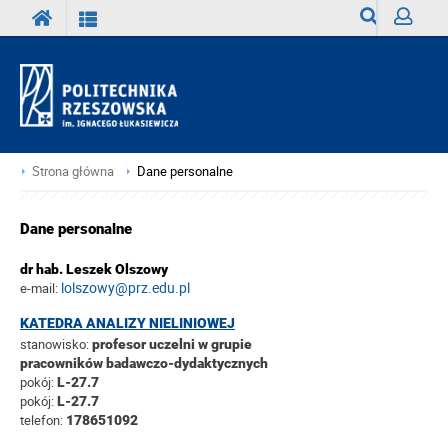
Wyszukiwark
Zaloguj
Strona główna
Dane personalne
Dane personalne
dr hab. Leszek Olszowy
lolszowy@prz.edu.pl
e-mail:
KATEDRA ANALIZY NIELINIOWEJ
stanowisko:
profesor uczelni w grupie
pracowników badawczo-dydaktycznych
pokój:
L-27.7
pokój:
L-27.7
telefon:
178651092