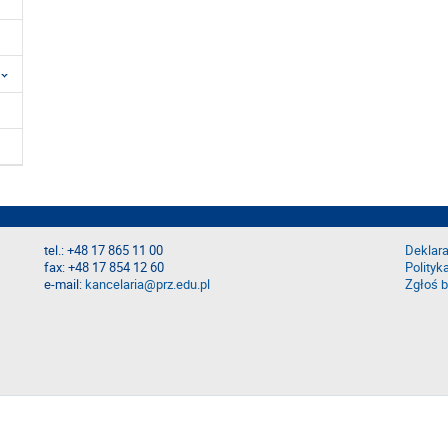
tel.: +48 17 865 11 00
Deklara
fax: +48 17 854 12 60
Polityk
e-mail:
kancelaria@prz.edu.pl
Zgłoś b