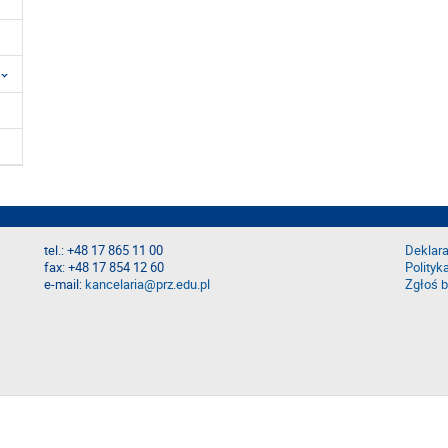
tel.: +48 17 865 11 00
Deklara
fax: +48 17 854 12 60
Polityk
e-mail:
kancelaria@prz.edu.pl
Zgłoś b